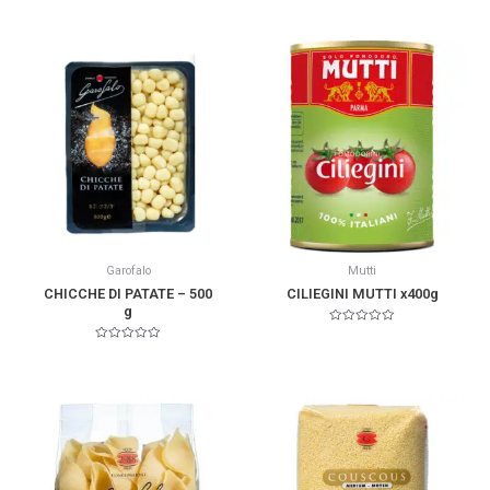
en
0
de
5
Garofalo
Mutti
CHICCHE DI PATATE – 500
CILIEGINI MUTTI x400g
g
Valorado
en
Valorado
0
en
de
0
5
de
5