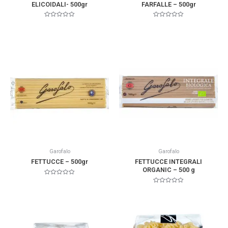
ELICOIDALI- 500gr
FARFALLE – 500gr
Valorado
Valorado
en
en
0
0
de
de
5
5
Garofalo
Garofalo
FETTUCCE – 500gr
FETTUCCE INTEGRALI
ORGANIC – 500 g
Valorado
en
Valorado
0
en
de
0
5
de
5