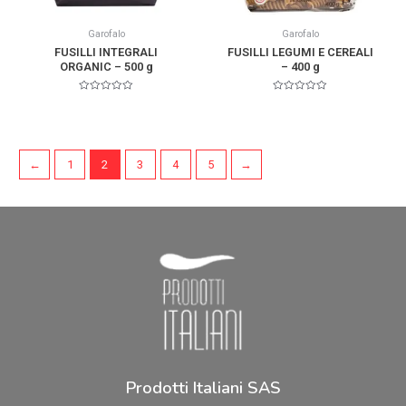
Garofalo
Garofalo
FUSILLI INTEGRALI
FUSILLI LEGUMI E CEREALI
ORGANIC – 500 g
– 400 g
Valorado
Valorado
en
en
0
0
de
de
5
5
←
1
2
3
4
5
→
Prodotti Italiani SAS