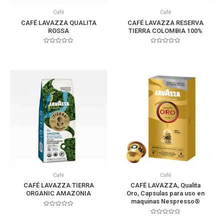
Café
Café
CAFÉ LAVAZZA QUALITA
CAFÉ LAVAZZA RESERVA
ROSSA
TIERRA COLOMBIA 100%
Valorado
Valorado
en
en
0
0
de
de
5
5
Café
Café
CAFÉ LAVAZZA TIERRA
CAFÉ LAVAZZA, Qualita
ORGANIC AMAZONIA
Oro, Capsulas para uso en
maquinas Nespresso®
Valorado
en
Valorado
0