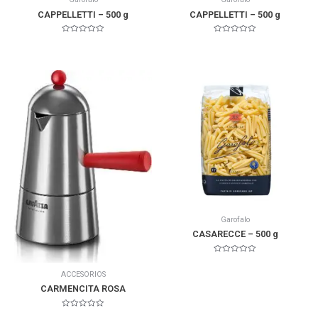
CAPPELLETTI – 500 g
CAPPELLETTI – 500 g
Valorado
Valorado
en
en
0
0
de
de
5
5
Garofalo
CASARECCE – 500 g
Valorado
en
ACCESORIOS
0
de
CARMENCITA ROSA
5
Valorado