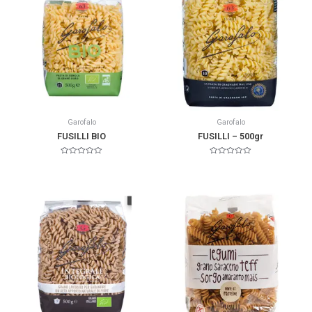
Garofalo
Garofalo
FUSILLI BIO
FUSILLI – 500gr
Valorado
Valorado
en
en
0
0
de
de
5
5