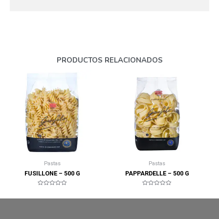
PRODUCTOS RELACIONADOS
Pastas
Pastas
FUSILLONE – 500 G
PAPPARDELLE – 500 G
Valorado
Valorado
en
en
0
0
de
de
5
5