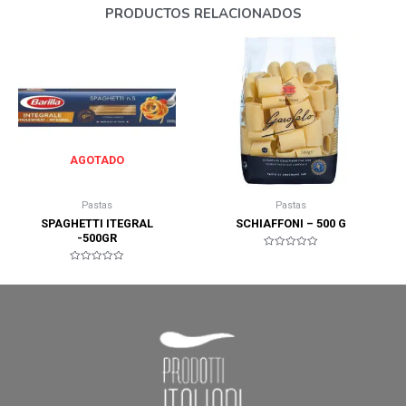
PRODUCTOS RELACIONADOS
AGOTADO
Pastas
Pastas
SPAGHETTI ITEGRAL
SCHIAFFONI – 500 G
-500GR
Valorado
en
Valorado
0
en
de
0
5
de
5