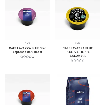
Café
Café
CAFÉ LAVAZZA BLUE Gran
CAFÉ LAVAZZA BLUE
Espresso Dark Roast
RESERVA TIERRA
COLOMBIA
Valorado
en
Valorado
0
en
de
0
5
de
5