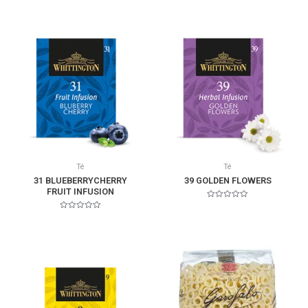
0
0
de
de
5
5
Té
Té
31 BLUEBERRYCHERRY
39 GOLDEN FLOWERS
FRUIT INFUSION
Valorado
en
Valorado
0
en
de
0
5
de
5