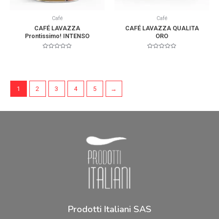
Café
Café
CAFÉ LAVAZZA
CAFÉ LAVAZZA QUALITA
Prontissimo! INTENSO
ORO
Valorado
Valorado
en
en
0
0
de
de
5
5
1
2
3
4
5
→
Prodotti Italiani SAS