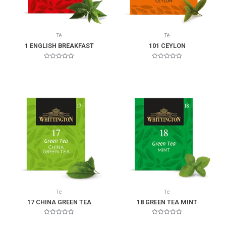
Té
Té
1 ENGLISH BREAKFAST
101 CEYLON
Valorado
Valorado
en
en
0
0
de
de
5
5
Té
Té
17 CHINA GREEN TEA
18 GREEN TEA MINT
Valorado
Valorado
en
en