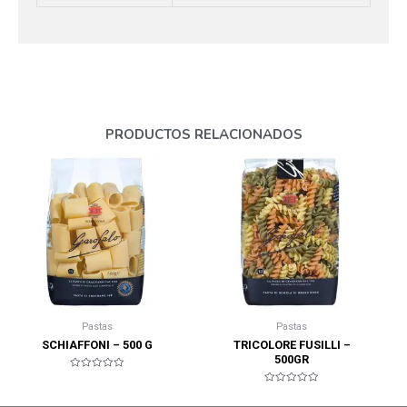
PRODUCTOS RELACIONADOS
Pastas
Pastas
SCHIAFFONI – 500 G
TRICOLORE FUSILLI –
500GR
Valorado
en
Valorado
0
en
de