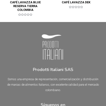
CAFÉ LAVAZZA BLUE
CAFÉ LAVAZZA DEK
RESERVA TIERRA
COLOMBIA
Valorado
en
0
de
Valorado
5
en
0
de
5
Prodotti Italiani SAS
Somos una empresa de representación, comercialización y distribución
de marcas de alimentos Italianos, con excelente calidad para el mercado
colombiano.
Síguenos en