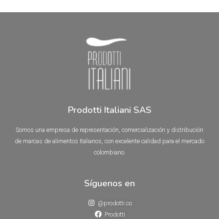
Valorado
Valorado
en
en
0
0
de
de
5
5
Prodotti Italiani SAS
Somos una empresa de representación, comercialización y distribución
de marcas de alimentos Italianos, con excelente calidad para el mercado
colombiano.
Síguenos en
@prodotti.co
Prodotti