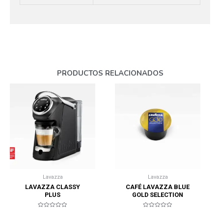
PRODUCTOS RELACIONADOS
Lavazza
Lavazza
LAVAZZA CLASSY
CAFÉ LAVAZZA BLUE
PLUS
GOLD SELECTION
Valorado
Valorado
en
en