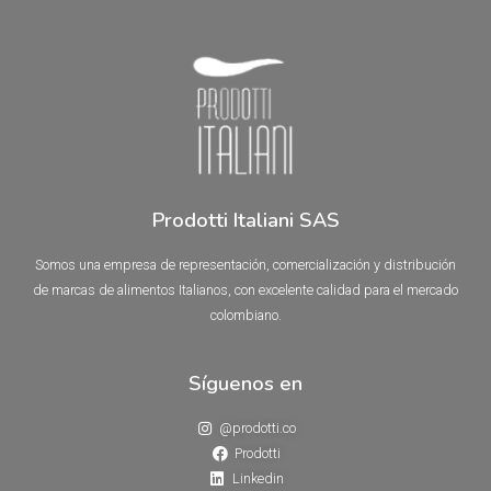
0
0
de
de
5
5
Prodotti Italiani SAS
Somos una empresa de representación, comercialización y distribución
de marcas de alimentos Italianos, con excelente calidad para el mercado
colombiano.
Síguenos en
@prodotti.co
Prodotti
Linkedin