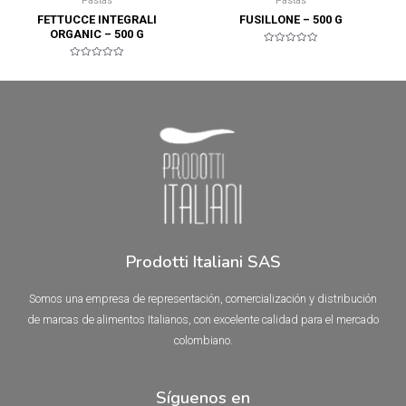
Pastas
Pastas
FETTUCCE INTEGRALI
FUSILLONE – 500 G
ORGANIC – 500 G
Valorado
en
Valorado
0
en
de
0
5
de
5
Prodotti Italiani SAS
Somos una empresa de representación, comercialización y distribución
de marcas de alimentos Italianos, con excelente calidad para el mercado
colombiano.
Síguenos en