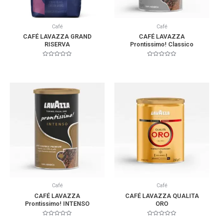
Café
Café
CAFÉ LAVAZZA GRAND
CAFÉ LAVAZZA
RISERVA
Prontissimo! Classico
Valorado
Valorado
en
en
0
0
de
de
5
5
Café
Café
CAFÉ LAVAZZA
CAFÉ LAVAZZA QUALITA
Prontissimo! INTENSO
ORO