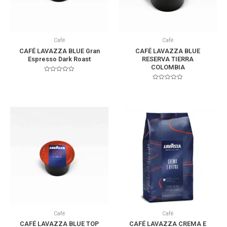
Café
Café
CAFÉ LAVAZZA BLUE Gran
CAFÉ LAVAZZA BLUE
Espresso Dark Roast
RESERVA TIERRA
COLOMBIA
Valorado
en
Valorado
0
en
de
0
5
de
5
Café
Café
CAFÉ LAVAZZA BLUE TOP
CAFÉ LAVAZZA CREMA E