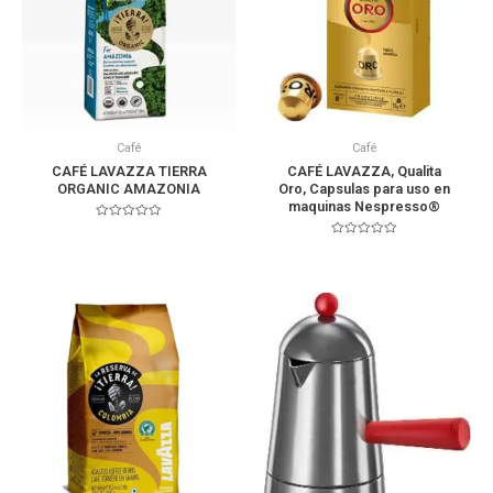
Café
Café
CAFÉ LAVAZZA TIERRA
CAFÉ LAVAZZA, Qualita
ORGANIC AMAZONIA
Oro, Capsulas para uso en
maquinas Nespresso®
Valorado
en
Valorado
0
en
de
0
5
de
5