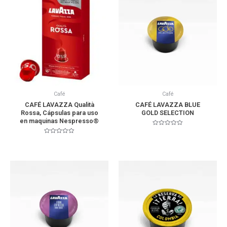
Café
Café
CAFÉ LAVAZZA Qualità
CAFÉ LAVAZZA BLUE
Rossa, Cápsulas para uso
GOLD SELECTION
en maquinas Nespresso®
Valorado
en
Valorado
0
en
de
0
5
de
5