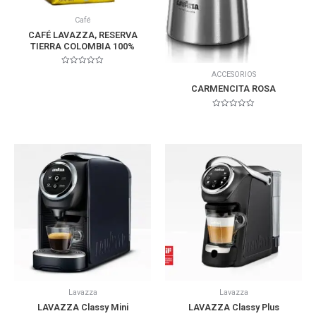
Café
CAFÉ LAVAZZA, RESERVA
TIERRA COLOMBIA 100%
Valorado
ACCESORIOS
en
0
CARMENCITA ROSA
de
5
Valorado
en
0
de
5
Lavazza
Lavazza
LAVAZZA Classy Mini
LAVAZZA Classy Plus