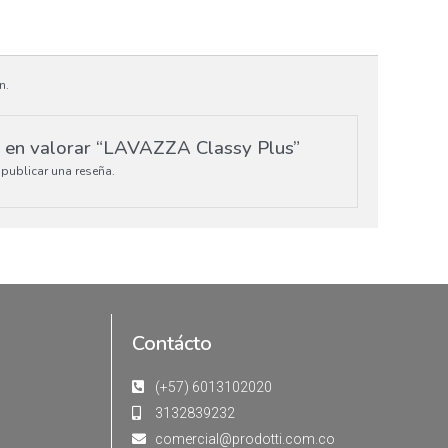
n.
o en valorar “LAVAZZA Classy Plus”
publicar una reseña.
Contácto
(+57) 6013102020
3132839232
comercial@prodotti.com.co