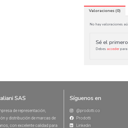
Valoraciones (0)
No hay valoraciones aú
Sé el primer
Debes
acceder
para 
taliani SAS
Síguenos en
resa de representación,
@prodotti.co
ón y distribución de marcas de
Prodotti
ianos, con excelente calidad para
Linkedin