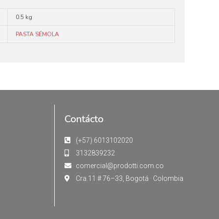
0.5 kg
PASTA SÉMOLA
Contácto
(+57) 6013102020
3132839232
comercial@prodotti.com.co
Cra.11 # 76–33, Bogotá · Colombia