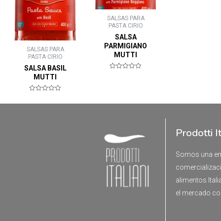
SALSAS PARA
PASTA CIRIO
SALSA
PARMIGIANO
SALSAS PARA
MUTTI
PASTA CIRIO
SALSA BASIL
Valorado
MUTTI
en
0
de
Valorado
5
en
0
de
5
Prodotti I
Somos una emp
comercializaci
alimentos Ital
el mercado co