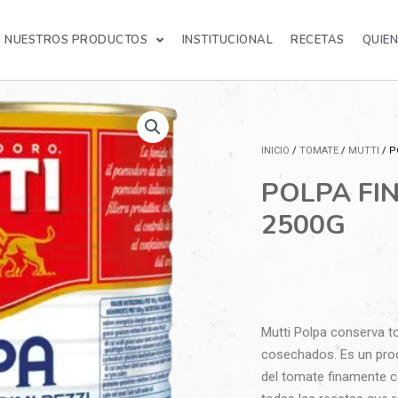
NUESTROS PRODUCTOS
INSTITUCIONAL
RECETAS
QUIE
INICIO
/
TOMATE
/
MUTTI
/ P
POLPA FIN
2500G
Mutti Polpa conserva t
cosechados. Es un prod
del tomate finamente co