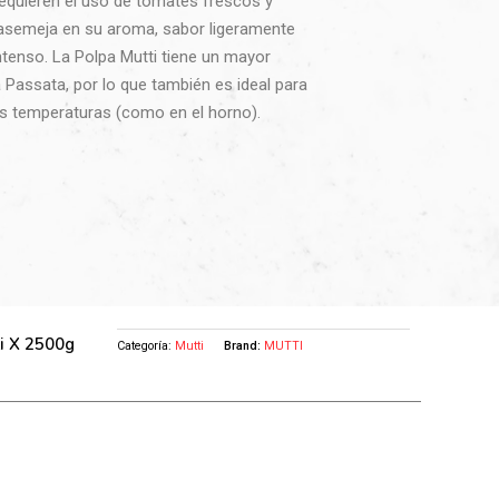
requieren el uso de tomates frescos y
asemeja en su aroma, sabor ligeramente
ntenso. La Polpa Mutti tiene un mayor
a Passata, por lo que también es ideal para
as temperaturas (como en el horno).
ti X 2500g
Categoría:
Mutti
Brand:
MUTTI