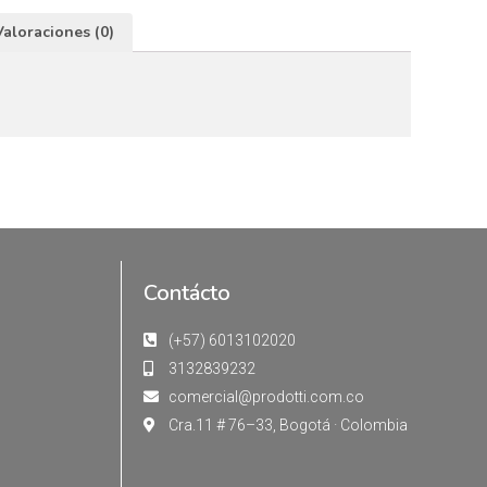
Valoraciones (0)
Contácto
(+57) 6013102020
3132839232
comercial@prodotti.com.co
Cra.11 # 76–33, Bogotá · Colombia