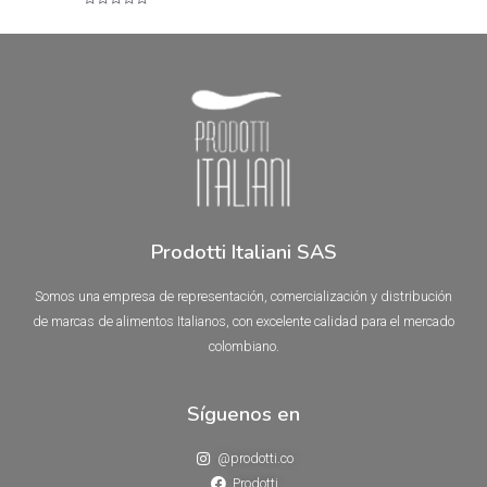
en
Valorado
0
en
de
0
5
de
5
Prodotti Italiani SAS
Somos una empresa de representación, comercialización y distribución
de marcas de alimentos Italianos, con excelente calidad para el mercado
colombiano.
Síguenos en
@prodotti.co
Prodotti