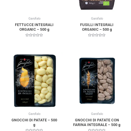
Garofalo
Garofalo
FETTUCCE INTEGRALI
FUSILLI INTEGRALI
ORGANIC – 500 g
ORGANIC – 500 g
Valorado
Valorado
en
en
0
0
de
de
5
5
Garofalo
Garofalo
GNOCCHI DI PATATE – 500
GNOCCHI DI PATATE CON
g
FARINA INTEGRALE – 500 g