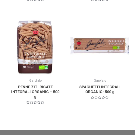
Valorado
Valorado
en
en
0
0
de
de
5
5
Garofalo
Garofalo
PENNE ZITI RIGATE
SPAGHETTI INTEGRALI
INTEGRALI ORGANIC – 500
ORGANIC- 500 g
g
Valorado
en
Valorado
0
en
de
0
5
de
5