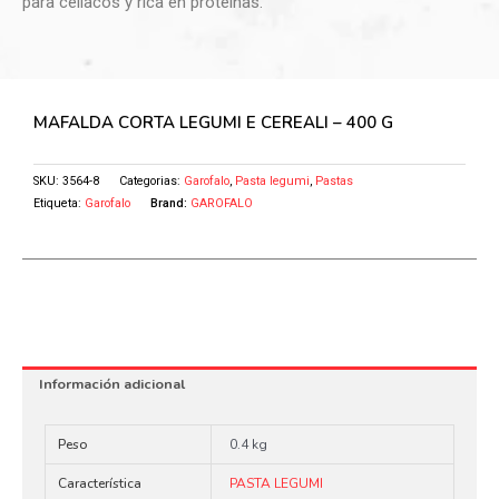
para celíacos y rica en proteínas.
MAFALDA CORTA LEGUMI E CEREALI – 400 G
SKU:
3564-8
Categorias:
Garofalo
,
Pasta legumi
,
Pastas
Etiqueta:
Garofalo
Brand:
GAROFALO
Información adicional
Peso
0.4 kg
Característica
PASTA LEGUMI