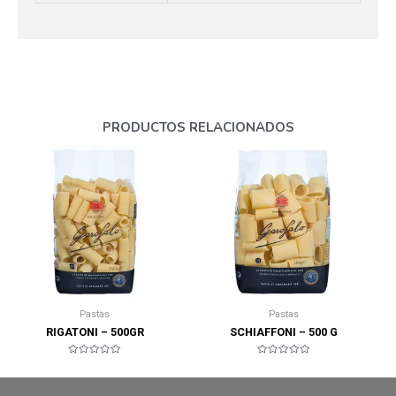
PRODUCTOS RELACIONADOS
Pastas
Pastas
RIGATONI – 500GR
SCHIAFFONI – 500 G
Valorado
Valorado
en
en
0
0
de
de