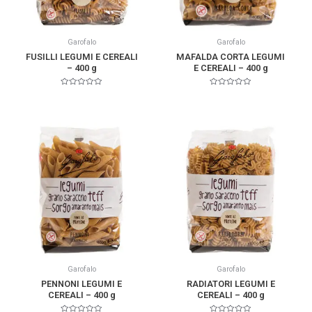
Garofalo
Garofalo
FUSILLI LEGUMI E CEREALI
MAFALDA CORTA LEGUMI
– 400 g
E CEREALI – 400 g
Valorado
Valorado
en
en
0
0
de
de
5
5
Garofalo
Garofalo
PENNONI LEGUMI E
RADIATORI LEGUMI E
CEREALI – 400 g
CEREALI – 400 g