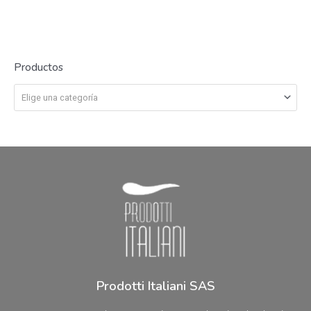
Valorado
Valorado
en
en
0
0
de
de
5
5
Productos
Elige una categoría
Prodotti Italiani SAS