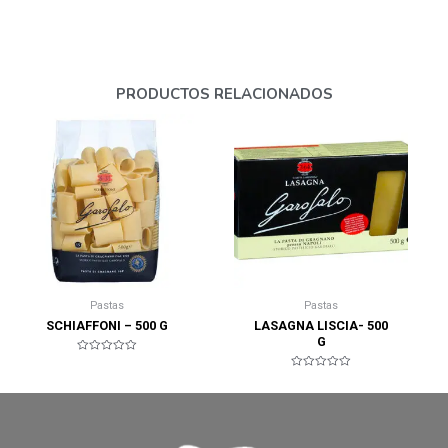
PRODUCTOS RELACIONADOS
Pastas
Pastas
SCHIAFFONI – 500 G
LASAGNA LISCIA- 500
G
Valorado
en
Valorado
0
en
de
0
5
de
5