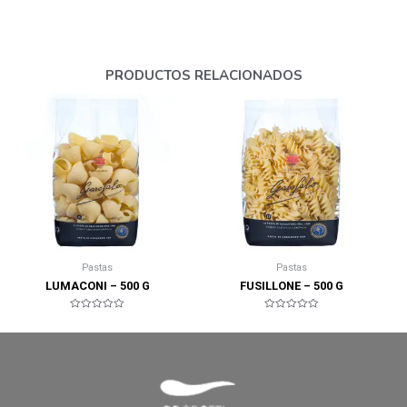
PRODUCTOS RELACIONADOS
Pastas
Pastas
LUMACONI – 500 G
FUSILLONE – 500 G
Valorado
Valorado
en
en
0
0
de
de
5
5