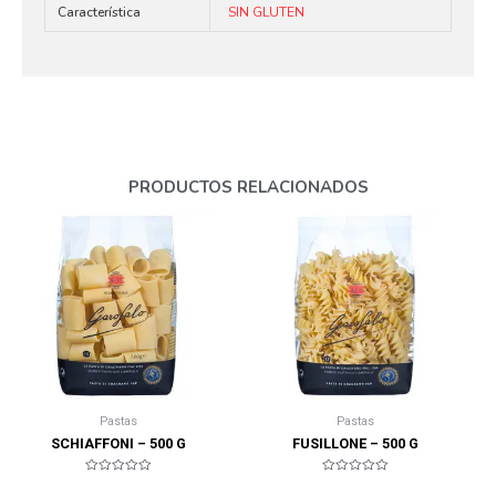
Característica
SIN GLUTEN
PRODUCTOS RELACIONADOS
Pastas
Pastas
SCHIAFFONI – 500 G
FUSILLONE – 500 G
Valorado
Valorado
en
en