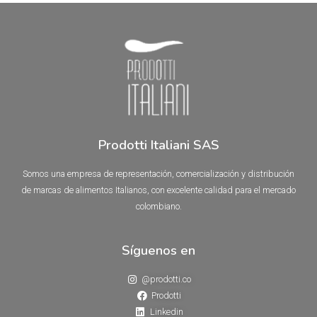
0
0
de
de
5
5
Prodotti Italiani SAS
Somos una empresa de representación, comercialización y distribución
de marcas de alimentos Italianos, con excelente calidad para el mercado
colombiano.
Síguenos en
@prodotti.co
Prodotti
Linkedin