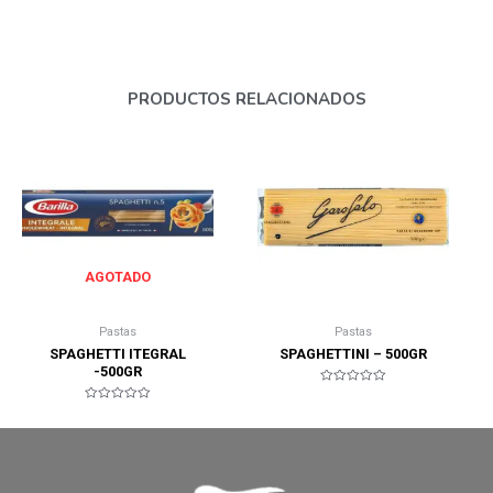
PRODUCTOS RELACIONADOS
AGOTADO
Pastas
Pastas
SPAGHETTI ITEGRAL
SPAGHETTINI – 500GR
-500GR
Valorado
en
Valorado
0
en
de
0
5
de
5