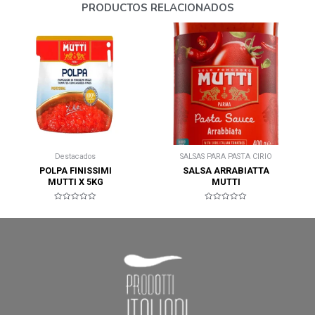
PRODUCTOS RELACIONADOS
Destacados
SALSAS PARA PASTA CIRIO
POLPA FINISSIMI
SALSA ARRABIATTA
MUTTI X 5KG
MUTTI
Valorado
Valorado
en
en
0
0
de
de
5
5