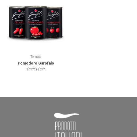
Tomate
Pomodoro Garofalo
Valorado
en
0
de
5