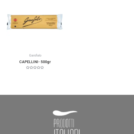
Garofalo
CAPELLINI- 500gr
Valorado
en
0
de
5