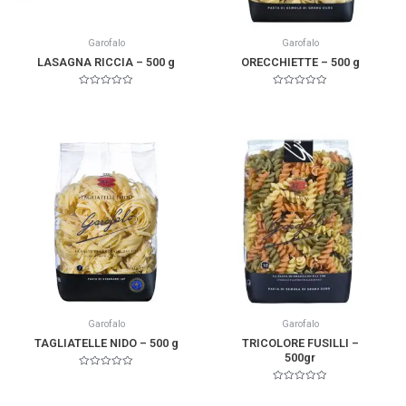
Garofalo
Garofalo
LASAGNA RICCIA – 500 g
ORECCHIETTE – 500 g
Valorado
Valorado
en
en
0
0
de
de
5
5
Garofalo
Garofalo
TAGLIATELLE NIDO – 500 g
TRICOLORE FUSILLI –
500gr
Valorado
en
Valorado
0
en
de