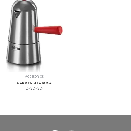
ACCESORIOS
CARMENCITA ROSA
Valorado
en
0
de
5