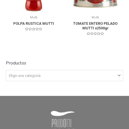
Mutti
Mutti
POLPA RUSTICA MUTTI
TOMATE ENTERO PELADO
MUTTI x2500gr
Valorado
en
Valorado
0
en
de
0
5
de
5
Productos
Elige una categoría